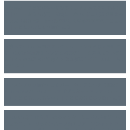
【保存版】子どもが夢中になる！おすすめなぞなぞ本10
選｜外出・おうち時間・知育にも◎
に
新大阪駅で買える
子供向け駅弁5選｜新幹線が楽しくなるおすすめ弁当まと
め｜子どものおもちゃ紹介
より
【枚方モール】室内アスレチック トンデミ枚方を紹介！
に
【2026年最新】トンデミ枚方の口コミ評判は？小学生
におすすめの理由と注意点を徹底解説｜子どものおもちゃ
紹介
より
【アスレチック紹介】ひらパー ヤッテミ～ナ【関西】
に
ひらかたパーク新エリア『プラネットアクア・ポー
ト』子どもも大人も夢中！｜子どものおもちゃ紹介
より
【2026年版】ひらパーのウインターカニバルを紹介【い
つまで？】
に
ひらかたパーク新エリア『プラネットアク