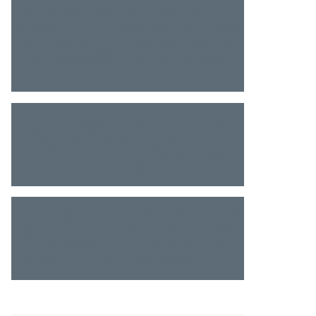
【枚方モール】室内アスレチック トンデミ
枚方を紹介！
に
【2026年最新】トンデミ枚
方の口コミ評判は？小学生におすすめの理由
と注意点を徹底解説｜子どものおもちゃ紹介
より
【アスレチック紹介】ひらパー ヤッテミ～
ナ【関西】
に
ひらかたパーク新エリア『プラ
ネットアクア・ポート』子どもも大人も夢
中！｜子どものおもちゃ紹介
より
【2026年版】ひらパーのウインターカニバル
を紹介【いつまで？】
に
ひらかたパーク新エ
リア『プラネットアクア・ポート』子どもも
大人も夢中！｜子どものおもちゃ紹介
より