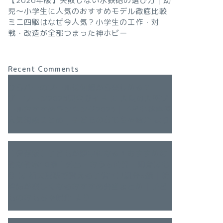
【2026年版】失敗しない水鉄砲の選び方｜幼
児〜小学生に人気のおすすめモデル徹底比較
ミニ四駆はなぜ今人気？小学生の工作・対
戦・改造が全部つまった神ホビー
Recent Comments
ひらパーのプールは何歳から楽しめる？
ザ・ブーン2026完全ガイド
に
大阪の大型プ
ールおすすめランキング2026｜子どもが喜ぶ
人気施設まとめ｜子どものおもちゃ紹介
より
【保存版】子どもが夢中になる！おすすめな
ぞなぞ本10選｜外出・おうち時間・知育にも
◎
に
新大阪駅で買える子供向け駅弁5選｜新
幹線が楽しくなるおすすめ弁当まとめ｜子ど
ものおもちゃ紹介
より